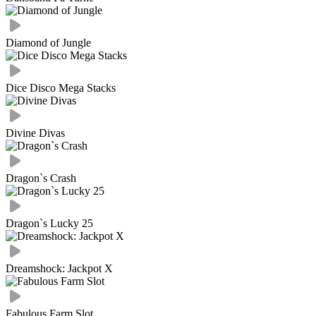
Diamond of Jungle
Dice Disco Mega Stacks
Divine Divas
Dragon`s Crash
Dragon`s Lucky 25
Dreamshock: Jackpot X
Fabulous Farm Slot