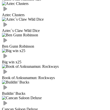
Aztec Clusters
Aztec`s Claw Wild Dice
Ben Gunn Robinson
Big win x25
Book of Anksunamun: Rockways
Buildin’ Bucks
Cancan Saloon Deluxe