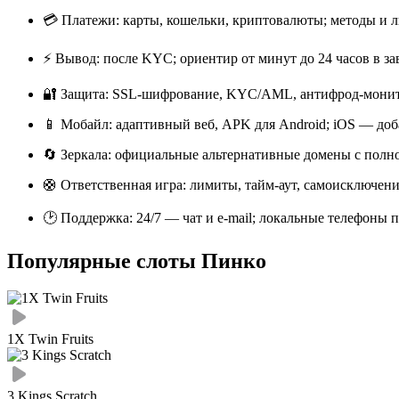
💳 Платежи: карты, кошельки, криптовалюты; методы и л
⚡ Вывод: после KYC; ориентир от минут до 24 часов в за
🔐 Защита: SSL‑шифрование, KYC/AML, антифрод‑мони
📱 Мобайл: адаптивный веб, APK для Android; iOS — доб
🔄 Зеркала: официальные альтернативные домены с полн
🛟 Ответственная игра: лимиты, тайм‑аут, самоисключен
🕑 Поддержка: 24/7 — чат и e‑mail; локальные телефоны 
Популярные слоты Пинко
1X Twin Fruits
3 Kings Scratch