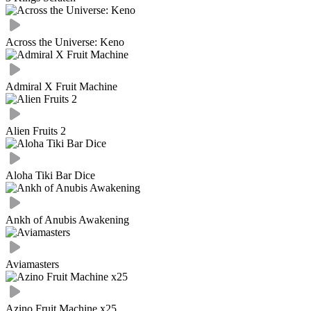
Across the Universe: Keno
Admiral X Fruit Machine
Alien Fruits 2
Aloha Tiki Bar Dice
Ankh of Anubis Awakening
Aviamasters
Azino Fruit Machine x25