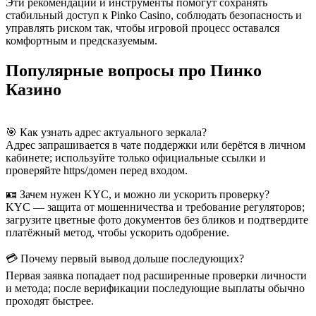
Эти рекомендации и инструменты помогут сохранять
стабильный доступ к Pinko Casino, соблюдать безопасность и
управлять риском так, чтобы игровой процесс оставался
комфортным и предсказуемым.
Популярные вопросы про Пинко
Казино
🎯 Как узнать адрес актуального зеркала?
Адрес запрашивается в чате поддержки или берётся в личном
кабинете; используйте только официальные ссылки и
проверяйте https/домен перед входом.
🪪 Зачем нужен KYC, и можно ли ускорить проверку?
KYC — защита от мошенничества и требование регуляторов;
загрузите цветные фото документов без бликов и подтвердите
платёжный метод, чтобы ускорить одобрение.
💳 Почему первый вывод дольше последующих?
Первая заявка попадает под расширенные проверки личности
и метода; после верификации последующие выплаты обычно
проходят быстрее.