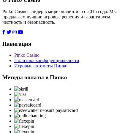
Pinko Casino - лидер в мире онлайн-игр с 2015 года. Мы
предлагаем лучшие игровые решения и гарантируем
честность и безопасность.
Навигация
Pinko Casino
Политика конфиденциальности
Игровые автоматы Пинко
Методы оплаты в Пинко