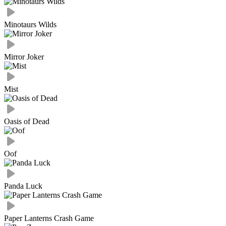
Minotaurs Wilds
Mirror Joker
Mist
Oasis of Dead
Oof
Panda Luck
Paper Lanterns Crash Game