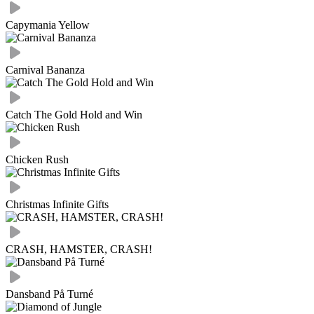
Capymania Yellow
Carnival Bananza
Catch The Gold Hold and Win
Chicken Rush
Christmas Infinite Gifts
CRASH, HAMSTER, CRASH!
Dansband På Turné