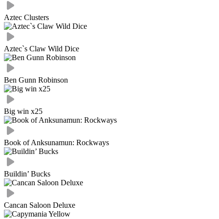
Aztec Clusters
Aztec`s Claw Wild Dice
Ben Gunn Robinson
Big win x25
Book of Anksunamun: Rockways
Buildin’ Bucks
Cancan Saloon Deluxe