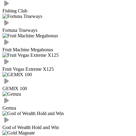
Fishing Club
Fortuna Trueways
Fruit Machine Megabonus
Fruit Vegas Extreme X125
GEMIX 100
Gemza
God of Wealth Hold and Win