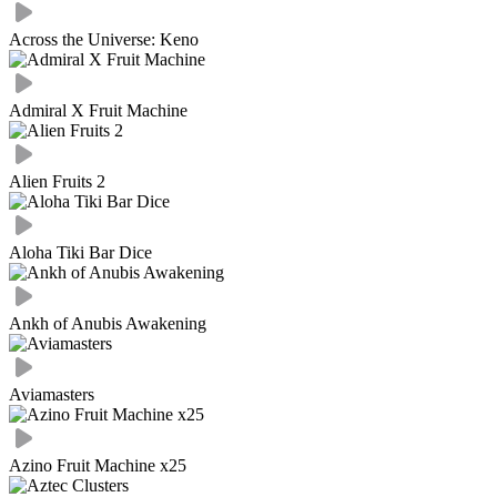
Across the Universe: Keno
Admiral X Fruit Machine
Alien Fruits 2
Aloha Tiki Bar Dice
Ankh of Anubis Awakening
Aviamasters
Azino Fruit Machine x25