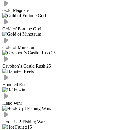
Gold Magnate
Gold of Fortune God
Gold of Minotaurs
Gryphon`s Castle Rush 25
Haunted Reels
Hello win!
Hook Up! Fishing Wars