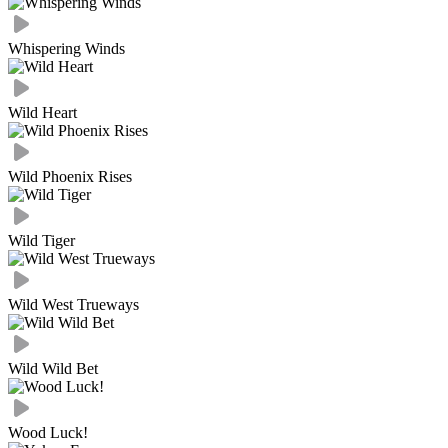
Whispering Winds
Wild Heart
Wild Phoenix Rises
Wild Tiger
Wild West Trueways
Wild Wild Bet
Wood Luck!