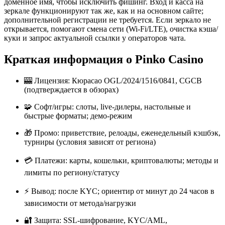
доменное имя, чтобы исключить фишинг. Вход и касса на
зеркале функционируют так же, как и на основном сайте;
дополнительной регистрации не требуется. Если зеркало не
открывается, помогают смена сети (Wi‑Fi/LTE), очистка кэша/
куки и запрос актуальной ссылки у операторов чата.
Краткая информация о Pinko Casino
🎰 Лицензия: Кюрасао OGL/2024/1516/0841, CGCB
(подтверждается в обзорах)
🧩 Софт/игры: слоты, live‑дилеры, настольные и
быстрые форматы; демо‑режим
🎁 Промо: приветствие, релоады, еженедельный кэшбэк,
турниры (условия зависят от региона)
💳 Платежи: карты, кошельки, криптовалюты; методы и
лимиты по региону/статусу
⚡ Вывод: после KYC; ориентир от минут до 24 часов в
зависимости от метода/нагрузки
🔐 Защита: SSL‑шифрование, KYC/AML,