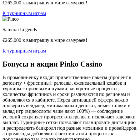
€265,000 к выигрышу в мире самураев!
К турнирным играм
Samurai Legends
€265,000 к выигрышу в мире самураев!
К турнирным играм
Бонусы и акции Pinko Casino
В промолинейку входят приветственные пакеты (процент к
депозиту + фриспины), релоады, еженедельный кэшбэк и
турниры с призовыми пулами; конкретные проценты,
количество фриспинов и сроки различаются по регионам и
обновляются в кабинете. Перед активацией оффера важно
проверить вейджер, минимальный депозит, лимит ставки и
вклад игр (видеослоты чаще дают 100%) — соблюдение
условий сохраняет прогресс отыгрыша и исключает задержки
выплат. Турнирные сетки позволяют планировать дистанцию
и распределять банкролл под разные механики и провайдеров,
а промокоды добавляют фриспины или проценты к
пополнению там, где это предусмотрено.