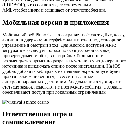
(EDD/SOF), что соответствует современным
AML‑требованиям и защищает от злоупотреблений.
Мобильная версия и приложения
Мобильный веб Pinko Casino сохраняет всё: слоты, live, кассу,
акции и поддержку; интерфейс адаптирован под сенсорное
управление и быстрый вход. Для Android доступен APK:
загружать его следует только по официальной ссылке,
проверяя домен и https; в настройках безопасности
рекомендуется временно разрешать установку из доверенного
источника и выключать опцию после инсталляции. На iOS
удобно добавить веб‑ярлык на главный экран: запуск будет
практически мгновенным, а сессии и данные —
синхронизированы с десктопом. Уведомления о турнирах и
статусах заявок помогают не пропускать события, а зеркала
обеспечивают доступ при локальных ограничениях.
Ответственная игра и
самоисключение