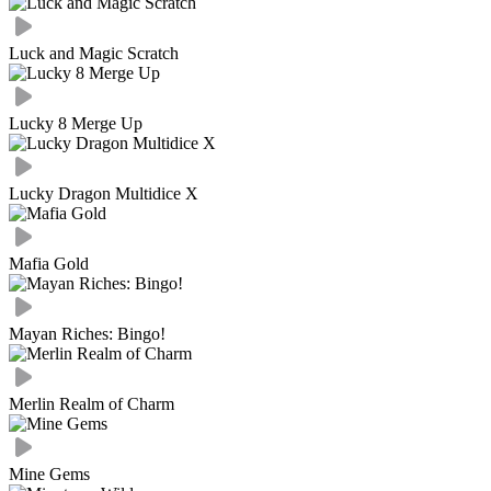
Luck and Magic Scratch
Lucky 8 Merge Up
Lucky Dragon Multidice X
Mafia Gold
Mayan Riches: Bingo!
Merlin Realm of Charm
Mine Gems