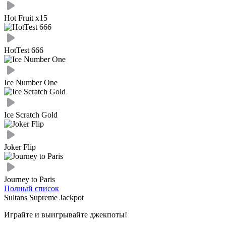
Hot Fruit x15
HotTest 666
Ice Number One
Ice Scratch Gold
Joker Flip
Journey to Paris
Полный список
Sultans Supreme Jackpot
Играйте и выигрывайте джекпоты!