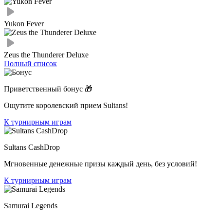
Yukon Fever
Zeus the Thunderer Deluxe
Полный список
Приветственный бонус 🎁
Ощутите королевский прием Sultans!
К турнирным играм
Sultans CashDrop
Мгновенные денежные призы каждый день, без условий!
К турнирным играм
Samurai Legends